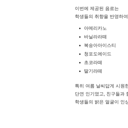
이번에 제공된 음료는
학생들의 취향을 반영하여
아메리카노
바닐라라떼
복숭아아이스티
청포도에이드
초코라떼
딸기라떼
특히 여름 날씨답게 시원
단연 인기였고, 친구들과
학생들의 밝은 얼굴이 인