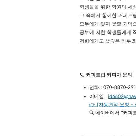
학생들을 위한 학원의 세심
그 속에서 함께한 커피트
모두에게 잊지 못할 기억
공부에 지친 학생들에게
저희에게도 뜻깊은 하루였
📞
커피트립 커피차 문의
전화 : 070-8870-291
이메일 :
id6602@nav
👉 [자동견적 요청 –
🔍 네이버에서 “
커피