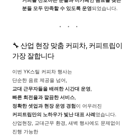
커피를 선호하는 분들과 비카페인 음료를 찾는
분들 모두 만족할 수 있도록 운영
되었습니다.
🔧 산업 현장 맞춤 커피차, 커피트립이
가장 잘합니다
이번 YK스틸 커피차 행사는
단순한 음료 제공을 넘어,
교대 근무자들을 배려한 시간대 운영
,
빠른 회전율과 깔끔한 서비스
,
정확한 셋업과 현장 운영 경험
이 어우러진
커피트립만의 노하우가 빛난 대표 사례
였습니다.
산업현장, 교대근무 환경, 새벽 행사에도 문제없이
진행 가능한