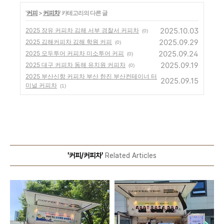
'
커피
>
커피차
' 카테고리의 다른 글
2025.10.03
2025 장유 커피차 김해 서부 경찰서 커피차
(0)
2025.09.29
2025 김해커피차 김해 학원 커피
(0)
2025.09.24
2025 모두투어 커피차 미소투어 커피
(0)
2025.09.19
2025 대구 커피차 동해 유치원 커피차
(0)
2025 부산신항 커피차 부산 한진 부산컨테이너 터
2025.09.15
미널 커피차
(1)
'커피/커피차'
Related Articles