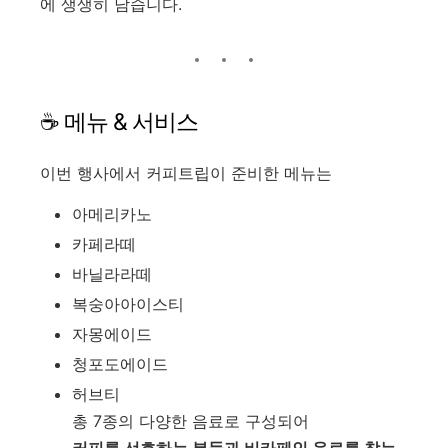
에 생생히 남습니다.
☕ 메뉴 & 서비스
이번 행사에서 커피트립이 준비한 메뉴는
아메리카노
카페라떼
바닐라라떼
복숭아아이스티
자몽에이드
청포도에이드
허브티
총 7종의 다양한 음료로 구성되어