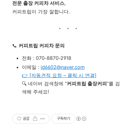
전문 출장 커피차 서비스
,
커피트립이 가장 잘합니다.
📞
커피트립 커피차 문의
전화 : 070-8870-2918
이메일 :
id6602@naver.com
👉 [자동견적 요청 – 클릭 시 연결]
🔍 네이버 검색창에 “
커피트립 출장커피
”를 검
색해 주세요!
공감
구독하기