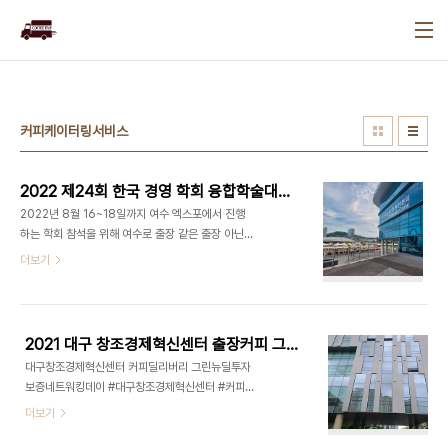
본문 바로가기
커피케이터링서비스
2022 제24회 한국 경영 학회 융합학술대회 커피 케이터링 여수 출장 커피
2022년 8월 16~18일까지 여수 엑스포에서 진행
하는 학회 참석을 위해 여수로 출장 같은 출장 아닌
출장을 떠납니다. 여수엑스포에서 행사를 처음 진행
더보기
을 하여 긴장과 설례임 반으로 학회 참석을 하게 되었
습니다. 역시 바다를 접해 있는 곳이라서 그런지 풍경
하나는 끝내 주는 곳에서의 3일 동안 행사를 위해 8
월 15일 사전 세팅을 하였습니다. 그렇게 여수의 밤
2021 대구 창조경제혁신센터 출장커피 그린뉴딜 투자 보증 네트워킹데이 커피딜리버리
을 즐기며, 내일 다가올 행사 걱정 반, 여수의 바다 내
대구창조경제혁신센터 커피딜리버리 그린뉴딜투자
음을 즐기며 하루를 마감합니다. 2019년까지 경영
보증네트워킹데이 #대구창조경제혁신센터 #커피딜
학회를 진행을 해 보아서 많은 분들이 참석을 하는 것
리버리 #그린뉴딜투자보증네트워킹데이출장커피
더보기
을 알아서인지 많은 기대감으로 오픈을 하였습니다.
2021년 8월 17일 대구 창조경제혁신센터에서 진행
커피 트립에서 준비한 메뉴는 에스프레소 / 아이스
한 2021년 그린 뉴딜 투자 보증 네트워킹 데이 커피