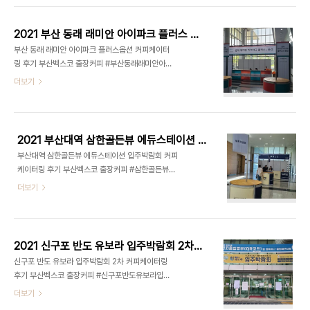
에스프레소 아메리카노 / 아이스 아메리카노 카페라
딜리버리 출장 커피 행사를 진행하였습니다. 대구 창
테 / 아이스 라테 바닐라라테 / 아이스 바..
조경제혁신센터는 삼성 창조캠퍼스 내에 위치한 곳
2021 부산 동래 래미안 아이파크 플러스 옵션 1차 박람회 커피케이터링 후기 부산벡스코 출장커피
으로 코로나로 인해 행사 자체를 그리워할 즈음에 문
부산 동래 래미안 아이파크 플러스옵션 커피케이터
의가 들어왔습니다. 한겨울이 후 진행한 이번 행사 밖
링 후기 부산벡스코 출장커피 #부산동래래미안아이
에는 더위가 조금씩 사라지기 시작하는 가을이 한 발
파크 #플러스옵션 #커피케이터링후기 #부산벡스코
더보기
짝 다가온 날씨였습니다. 행사장 입구부터 발열 체크
출장커피 2021년6월25~27일까지 부산 벡스코에
및 방문자 기록을 비롯한 코로나 시대의 출입절차를
서 진행한 부산 동래 래미안 아이파크 플러스 옵션 커
지나 실내에서는 무조건 마스크 착용을 원칙으로 진
피케이터링 후기입니다. ☞ FOCUS 케이터링 서비
행하는 행사였습니다. 이번 행사는 자금에 어려움을
스 연락처 전화자동연결 : 070-8870-2918 네이
겪는 분들에게 도움을 드리..
2021 부산대역 삼한골든뷰 에듀스테이션 입주박람회 커피케이터링 후기 부산벡스코 출장커피
버톡톡문의하기 자동연결 :(09:00~19:00) 카카오
부산대역 삼한골든뷰 에듀스테이션 입주박람회 커피
톡문의하기 자동연결 :(09:00~19:00)​ 이메일자동
케이터링 후기 부산벡스코 출장커피 #삼한골든뷰에
연결 : id6602@naver.com 경남, 경북 전 지역,
듀스테이션 #입주박람회 #커피케이터링후기 #부산
더보기
대구 , 울산, 부산광역시 전역에 3일 이상 행사는 전
벡스코출장커피 2021년 6월5~6일까지 부산벡스
국 출장 가능.. 항상 노력하는 커피트립이 되겠습니
코에서 진행한 부산대역 삼한골든뷰 에듀스테이션
다.
입주박람회 커피케이터링후기입니다. ☞ FOCUS
케이터링 서비스 연락처 전화자동연결 : 070-
2021 신구포 반도 유보라 입주박람회 2차 커피케이터링 후기 부산벡스코 출장커피
8870-2918 네이버톡톡문의하기 자동연결 :
신구포 반도 유보라 입주박람회 2차 커피케이터링
(09:00~19:00) 카카오톡문의하기 자동연결 :
후기 부산벡스코 출장커피 #신구포반도유보라입주
(09:00~19:00)​ 이메일자동연결 :
박람회 #커피케이터링후기 #부산벡스코출장커피
더보기
id6602@naver.com 경남, 경북 전 지역, 대구 ,
2021 신구포 반도 유보라 입주박람회 2차 커피케이
울산, 부산광역시 전역에 3일 이상 행사는 전국 출장