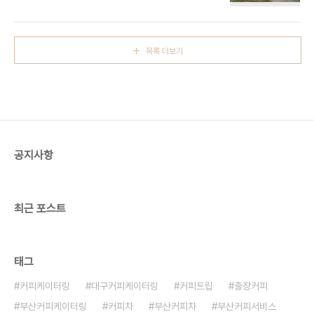
출장커피 2021 금정산 e편한세상 입주박람회 출장
커피 커피케이터링 후기 부산 벡스코 출장커피 ☞
FOCUS 케이터링 서비스 연락처 전화자동연결 :
070-8870-2918 네이버톡톡문의하기 자동연결
목록 더보기
:(09:00~19:00) 카카오톡문의하기 자동연결 :
(09:00~19:00)​ 이메일자동연결 :
id6602@naver.com 경남, 경북 전 지역, 대구 ,
울산, 부산광역시 전역에 3일 이상 행사는 전국 출장
가능.. 항상 노력하는 커피트립이 되겠습니다.
공지사항
최근 포스트
태그
커피케이터링
대구커피케이터링
커피트립
출장커피
부산커피케이터링
커피차
부산커피차
부산커피서비스