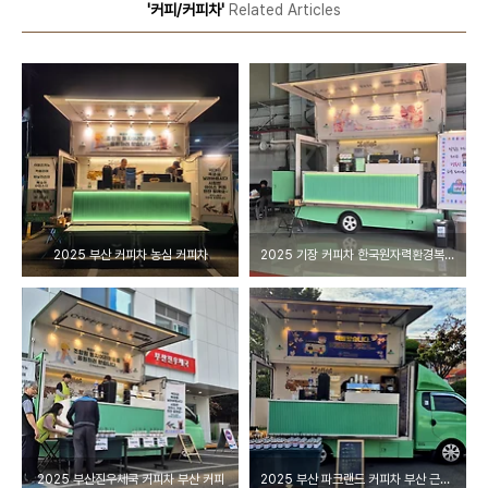
'커피/커피차'
Related Articles
2025 부산 커피차 농심 커피차
2025 기장 커피차 한국원자력환경복원 연구원 커피차
2025 부산진우체국 커피차 부산 커피
2025 부산 파크랜드 커피차 부산 근로자 커피차