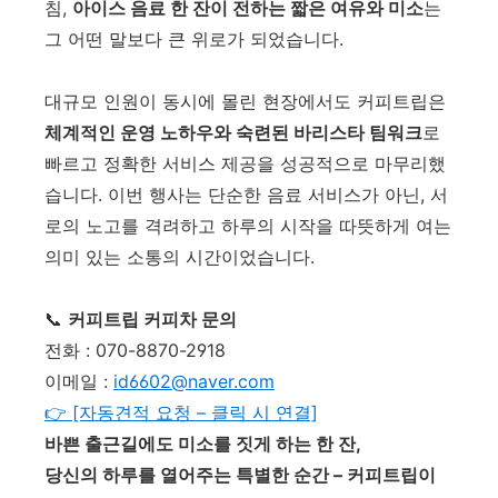
침,
아이스 음료 한 잔이 전하는 짧은 여유와 미소
는
그 어떤 말보다 큰 위로가 되었습니다.
대규모 인원이 동시에 몰린 현장에서도 커피트립은
체계적인 운영 노하우와 숙련된 바리스타 팀워크
로
빠르고 정확한 서비스 제공을 성공적으로 마무리했
습니다. 이번 행사는 단순한 음료 서비스가 아닌, 서
로의 노고를 격려하고 하루의 시작을 따뜻하게 여는
의미 있는 소통의 시간이었습니다.
📞
커피트립 커피차 문의
전화 : 070-8870-2918
이메일 :
id6602@naver.com
👉 [자동견적 요청 – 클릭 시 연결]
바쁜 출근길에도 미소를 짓게 하는 한 잔,
당신의 하루를 열어주는 특별한 순간 – 커피트립이