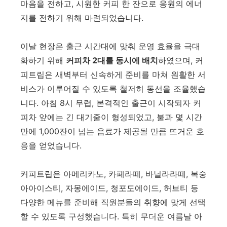
마음을 전하고, 시원한 커피 한 잔으로 응원의 에너
지를 전하기 위해 마련되었습니다.
이날 현장은 출근 시간대에 맞춰 운영 효율을 극대
화하기 위해
커피차 2대를 동시에 배치
하였으며, 커
피트립은 새벽부터 신속하게 준비를 마쳐 원활한 서
비스가 이루어질 수 있도록 철저히 동선을 조율했습
니다. 아침 8시 무렵, 본격적인 출근이 시작되자 커
피차 앞에는 긴 대기줄이 형성되었고, 불과 몇 시간
만에 1,000잔이 넘는 음료가 제공될 만큼 뜨거운 호
응을 얻었습니다.
커피트립은 아메리카노, 카페라떼, 바닐라라떼, 복숭
아아이스티, 자몽에이드, 청포도에이드, 허브티 등
다양한 메뉴를 준비해 직원분들의 취향에 맞게 선택
할 수 있도록 구성했습니다. 특히 무더운 여름날 아