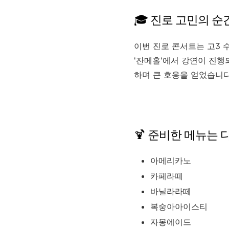
🎓 진로 고민의 순
이번 진로 콘서트는 고3
'잔메홀'에서 강연이 진행
하며 큰 호응을 얻었습니다
🍹 준비한 메뉴는
아메리카노
카페라떼
바닐라라떼
복숭아아이스티
자몽에이드