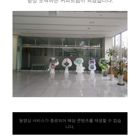
항상 노력하는 커피트립이 되겠습니다.
동영상 서비스가 종료되어 해당 콘텐츠를 재생할 수 없습
니다.