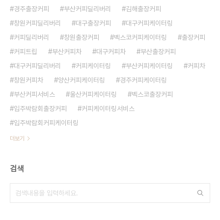
경주출장커피
부산커피딜리버리
김해출장커피
창원커피딜리버리
대구출장커피
대구커피케이터링
커피딜리버리
창원출장커피
벡스코커피케이터링
출장커피
커피트립
부산커피차
대구커피차
부산출장커피
대구커피딜리버리
커피케이터링
부산커피케이터링
커피차
창원커피차
양산커피케이터링
경주커피케이터링
부산커피서비스
울산커피케이터링
벡스코출장커피
입주박람회출장커피
커피케이터링서비스
입주박람회커피케이터링
더보기
검색