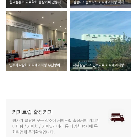
한국컴퓨터 교육학회 출장커피 안동대학교커피케이터링 후기
삼성디지털프라자 커피케이터링 서대구본점 출장커피 후기
입주자박람회 커피케이터링 부산항여객터미널 출장커피 후기
서부경남 의사연수교육 커피케이터링 진주경상대병원 출장커피 후기
커피트립 출장커피
행사가 필요한 모든 장소에 커피트립 출장커피 커피케
이터링 / 커피차 / 커피딜리버리 등 다양한 행사에 특
화된업체 문의환영입니다.