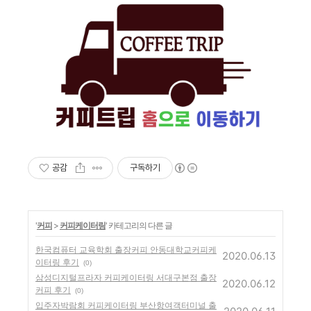
공감
구독하기
'
커피
>
커피케이터링
' 카테고리의 다른 글
한국컴퓨터 교육학회 출장커피 안동대학교커피케
2020.06.13
이터링 후기
(0)
삼성디지털프라자 커피케이터링 서대구본점 출장
2020.06.12
커피 후기
(0)
입주자박람회 커피케이터링 부산항여객터미널 출