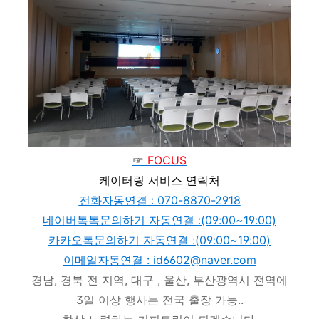
☞
FOCUS
케이터링 서비스 연락처
전화자동연결 : 070-8870-2918
네이버톡톡문의하기 자동연결 :(09:00~19:00)
카카오톡문의하기 자동연결 :(09:00~19:00)​
이메일자동연결 : id6602@naver.com
경남, 경북 전 지역, 대구 , 울산, 부산광역시 전역에
3일 이상 행사는 전국 출장 가능..