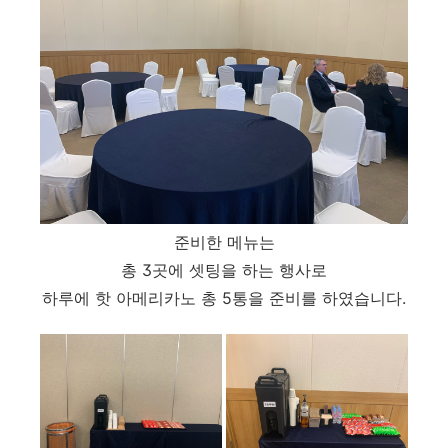
준비한 메뉴는
총 3곳에 셋팅을 하는 행사로
하루에 핫 아메리카노 총 5통을 준비를 하였습니다.