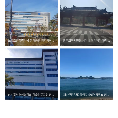
노동조합창립기념 문화공연 커피케이터링 한국에너지공단 출장커피 후기
경주교육지원청 세미나 커피케이터링 경주화랑마을 출장커피 후기
삼남흉부영상의학회 학술심포지엄 커피케이터링 울산대병원출장커피 후기
재난안전R&D중앙지방협력워크숍 커피케이터링 통영스텐포드리조트 출장커피 후기