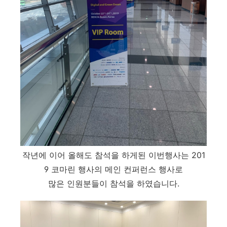
작년에 이어 올해도 참석을 하게된 이번행사는 201
9 코마린 행사의 메인 컨퍼런스 행사로
많은 인원분들이 참석을 하였습니다.