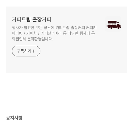
커피트립 출장커피
행사가 필요한 모든 장소에 커피트립 출장커피 커피케
이터링 / 커피차 / 커피딜리버리 등 다양한 행사에 특
화된업체 문의환영입니다.
구독하기
공지사항