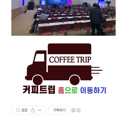
공감
구독하기